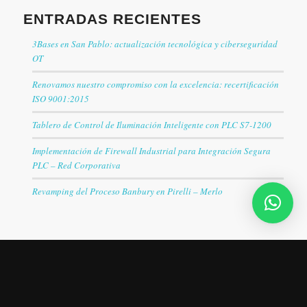
ENTRADAS RECIENTES
3Bases en San Pablo: actualización tecnológica y ciberseguridad
OT
Renovamos nuestro compromiso con la excelencia: recertificación
ISO 9001:2015
Tablero de Control de Iluminación Inteligente con PLC S7-1200
Implementación de Firewall Industrial para Integración Segura
PLC – Red Corporativa
Revamping del Proceso Banbury en Pirelli – Merlo
CATEGORÍAS
Casos de éxito