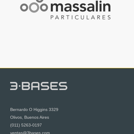
Bernardo O Higgins 3329
Olivos, Buenos Aires
(011) 5263-0197
ventas@3bases.com