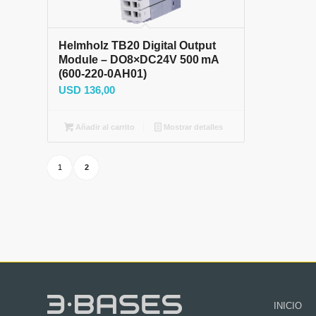
Helmholz TB20 Digital Output
Module – DO8×DC24V 500 mA
(600‑220‑0AH01)
USD
136,00
Añadir al carrito
Mostrar detalles
1
2
INICIO