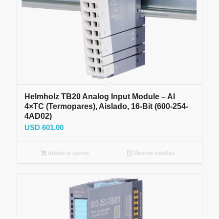
Helmholz TB20 Analog Input Module – AI
4×TC (Termopares), Aislado, 16-Bit (600-254-
4AD02)
USD
601,00
Añadir al carrito
Mostrar detalles