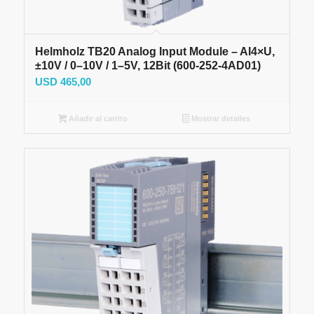
Helmholz TB20 Analog Input Module – AI4×U,
±10V / 0–10V / 1–5V, 12Bit (600-252-4AD01)
USD
465,00
Añadir al carrito
Mostrar detalles