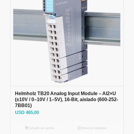
Helmholz TB20 Analog Input Module – AI2×U
(±10V / 0–10V / 1–5V), 16-Bit, aislado (600-252-
7BB01)
USD
465,00
Añadir al carrito
Mostrar detalles