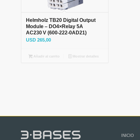
Helmholz TB20 Digital Output
Module – DO4×Relay 5A
AC230 V (600‑222‑0AD21)
USD
265,00
Añadir al carrito
Mostrar detalles
INICIO