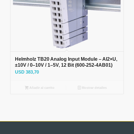
Helmholz TB20 Analog Input Module – AI2×U,
±10V / 0–10V / 1–5V, 12 Bit (600-252-4AB01)
USD
383,70
Añadir al carrito
Mostrar detalles