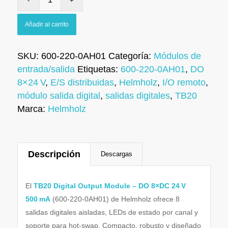
Añadir al carrito
SKU:
600-220-0AH01
Categoría:
Módulos de
entrada/salida
Etiquetas:
600‑220‑0AH01
,
DO
8×24 V
,
E/S distribuidas
,
Helmholz
,
I/O remoto
,
módulo salida digital
,
salidas digitales
,
TB20
Marca:
Helmholz
Descripción
Descargas
El
TB20 Digital Output Module – DO 8×DC 24 V
500 mA
(600‑220‑0AH01) de Helmholz ofrece 8
salidas digitales aisladas, LEDs de estado por canal y
soporte para hot‑swap. Compacto, robusto y diseñado