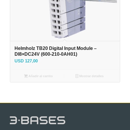
Helmholz TB20 Digital Input Module –
DI8×DC24V (600-210-0AH01)
USD
127,00
Añadir al carrito
Mostrar detalles