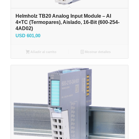
Helmholz TB20 Analog Input Module – AI
4×TC (Termopares), Aislado, 16-Bit (600-254-
4AD02)
USD
601,00
Añadir al carrito
Mostrar detalles